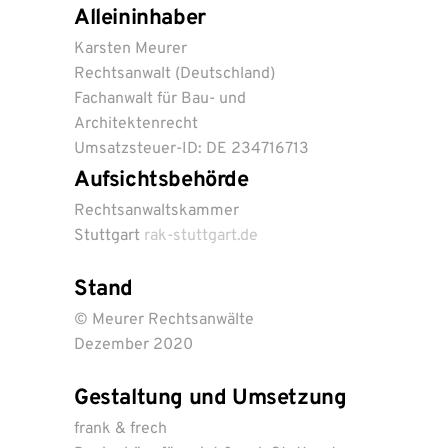
Alleininhaber
Karsten Meurer
Rechtsanwalt (Deutschland)
Fachanwalt für Bau- und
Architektenrecht
Umsatzsteuer-ID: DE 234716713
Aufsichtsbehörde
Rechtsanwaltskammer
Stuttgart
rak-stuttgart.de
Stand
© Meurer Rechtsanwälte
Dezember 2020
Gestaltung und Umsetzung
frank & frech