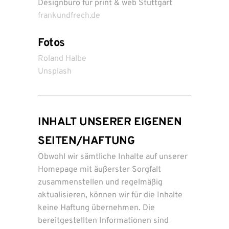
Designbüro für print & web Stuttgart
frankundfrech.de
Fotos
Roland Halbe
Unsplash
INHALT UNSERER EIGENEN
SEITEN/HAFTUNG
Obwohl wir sämtliche Inhalte auf unserer
Homepage mit äußerster Sorgfalt
zusammenstellen und regelmäßig
aktualisieren, können wir für die Inhalte
keine Haftung übernehmen. Die
bereitgestellten Informationen sind